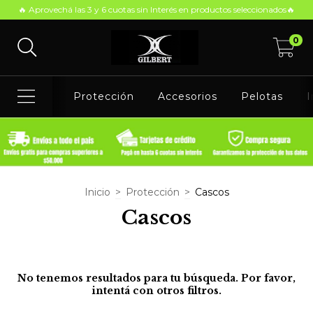
🔥 Aprovechá las 3 y 6 cuotas sin Interés en productos seleccionados🔥
0
Protección
Accesorios
Pelotas
I
Inicio
>
Protección
>
Cascos
Cascos
No tenemos resultados para tu búsqueda. Por favor,
intentá con otros filtros.