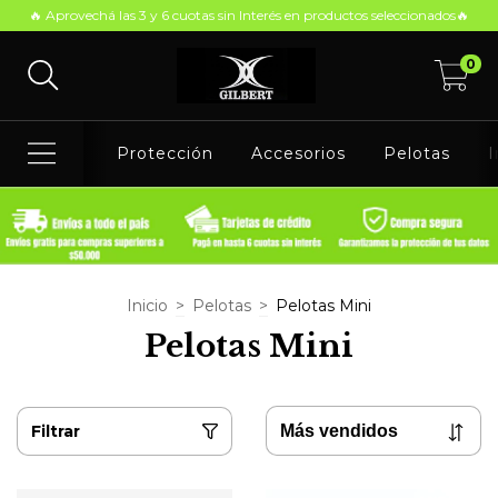
🔥 Aprovechá las 3 y 6 cuotas sin Interés en productos seleccionados🔥
0
Protección
Accesorios
Pelotas
I
Inicio
>
Pelotas
>
Pelotas Mini
Pelotas Mini
Filtrar