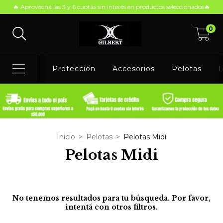
🔥 Aprovechá las 3 y 6 cuotas sin Interés en productos seleccionados🔥
0
Protección
Accesorios
Pelotas
I
Inicio
>
Pelotas
>
Pelotas Midi
Pelotas Midi
No tenemos resultados para tu búsqueda. Por favor,
intentá con otros filtros.