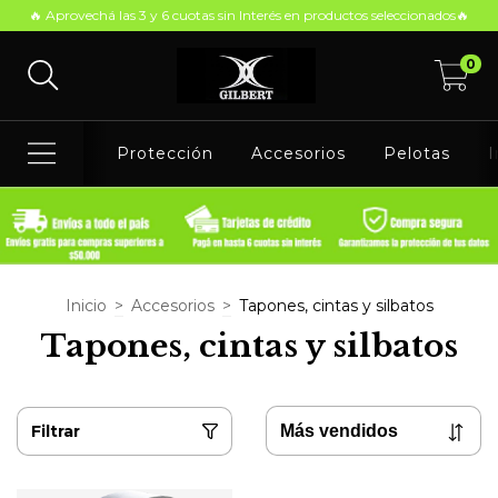
🔥 Aprovechá las 3 y 6 cuotas sin Interés en productos seleccionados🔥
0
Protección
Accesorios
Pelotas
I
Inicio
>
Accesorios
>
Tapones, cintas y silbatos
Tapones, cintas y silbatos
Filtrar