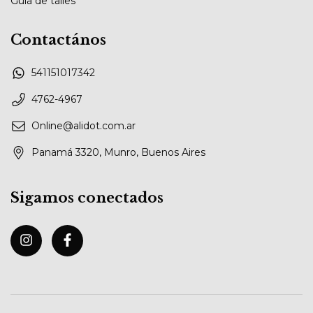
Guía de talles
Contactános
541151017342
4762-4967
Online@alidot.com.ar
Panamá 3320, Munro, Buenos Aires
Sigamos conectados