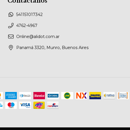
Contactános
541151017342
4762-4967
Online@alidot.com.ar
Panamá 3320, Munro, Buenos Aires