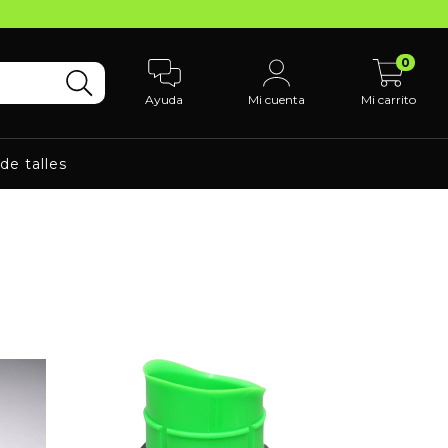
0
Ayuda
Mi cuenta
Mi carrito
de talles